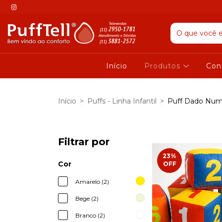
Início
Produtos
Con
Início
>
Puffs - Linha Infantil
>
Puff Dado Num
Filtrar por
23
%
Cor
OFF
Amarelo (2)
Bege (2)
Branco (2)