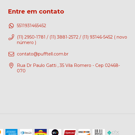
Entre em contato
5511931465452
(11) 2950-1781 / (11) 3881-2572 / (11) 93146-5452 ( novo
número )
contato@pufftell.com.br
Rua Dr Paulo Gatti , 35 Vila Romero - Cep 02468-
070