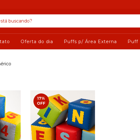
tato
Oferta do dia
Puffs p/ Área Externa
Puff
érico
17
%
OFF