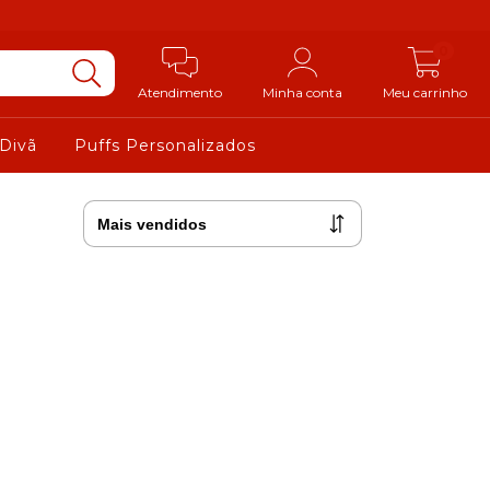
0
Atendimento
Minha conta
Meu carrinho
 Divã
Puffs Personalizados