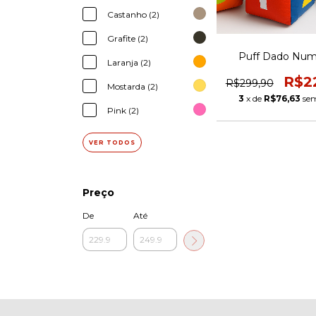
Castanho (2)
Grafite (2)
Puff Dado Num
Laranja (2)
R$2
R$299,90
Mostarda (2)
3
x de
R$76,63
sem
Pink (2)
VER TODOS
Preço
De
Até