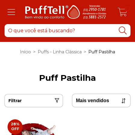
0
Início
>
Puffs - Linha Clássica
>
Puff Pastilha
Puff Pastilha
Filtrar
28
%
OFF