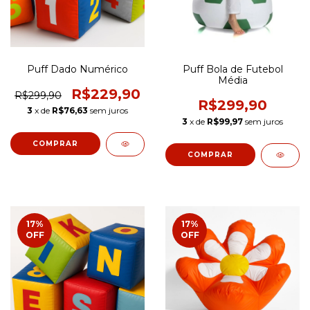
Puff Dado Numérico
Puff Bola de Futebol
Média
R$229,90
R$299,90
R$299,90
3
x de
R$76,63
sem juros
3
x de
R$99,97
sem juros
COMPRAR
COMPRAR
17
%
17
%
OFF
OFF