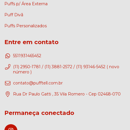
Puffs p/ Área Externa
Puff Divã
Puffs Personalizados
Entre em contato
5511931465452
(11) 2950-1781 / (11) 3881-2572 / (11) 93146-5452 ( novo
número )
contato@pufftell.com.br
Rua Dr Paulo Gatti , 35 Vila Romero - Cep 02468-070
Permaneça conectado