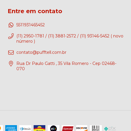
Entre em contato
5511931465452
(11) 2950-1781 / (11) 3881-2572 / (11) 93146-5452 ( novo
número )
contato@pufftell.com.br
Rua Dr Paulo Gatti , 35 Vila Romero - Cep 02468-
070