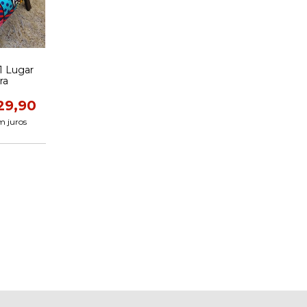
01 Lugar
ra
29,90
m juros