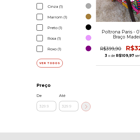
Cinza (1)
Marrom (1)
Preto (1)
Poltrona Paris - 
Braço Madei
Rosa (1)
R$3
R$399,90
Roxo (1)
3
x de
R$109,97
se
VER TODOS
Preço
De
Até