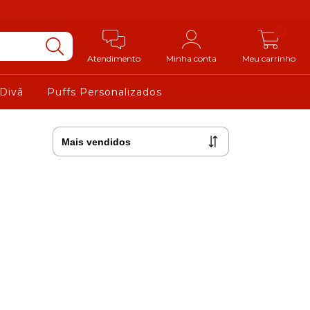
0
Atendimento
Minha conta
Meu carrinho
 Divã
Puffs Personalizados