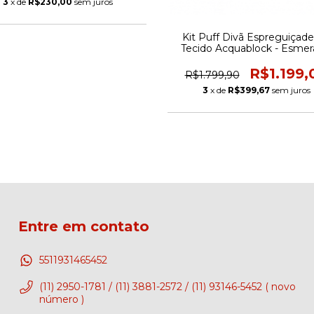
3
x de
R$230,00
sem juros
Kit Puff Divã Espreguiçadei
Tecido Acquablock - Esmer
R$1.199,
R$1.799,90
3
x de
R$399,67
sem juros
Entre em contato
5511931465452
(11) 2950-1781 / (11) 3881-2572 / (11) 93146-5452 ( novo
número )