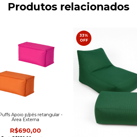
Produtos relacionados
33
%
OFF
 Puffs Apoio p/pés retangular -
Área Externa
R$690,00