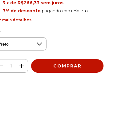
3
x de
R$266,33
sem juros
7% de desconto
pagando com Boleto
r mais detalhes
r