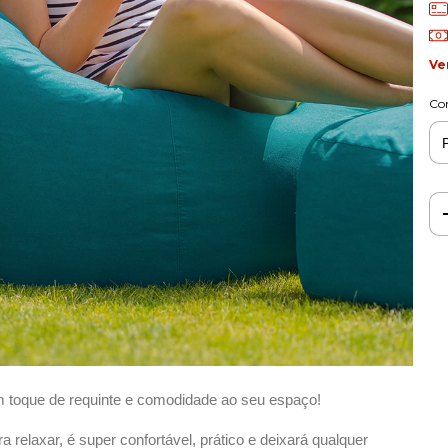
Ve
Co
m toque de requinte e comodidade ao seu espaço!
relaxar, é super confortável, prático e deixará qualquer