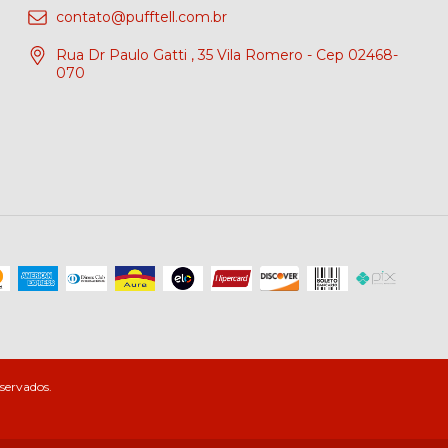
contato@pufftell.com.br
Rua Dr Paulo Gatti , 35 Vila Romero - Cep 02468-
070
servados.