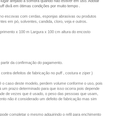
lugar arejado á sombra quando não estiver em uso. Adotar
ff divã em ótimas condições por muito tempo .
como escovas com cerdas, esponjas abrasivas ou produtos
ntes em pó, solventes, candida, cloro, veja e outros.
imento x 100 m Largura x 100 cm altura do encosto
 partir da confirmação do pagamento.
contra defeitos de fabricação no puff , costura e ziper )
é o caso deste modelo, perdem volume conforme o uso, pois
á um prazo determinado para que isso ocorra pois depende
dade de vezes que é usado, o peso das pessoas que usam,
ento não é considerado um defeito de fabricação mas sim
 pode completar o mesmo adquirindo o refil para enchimento