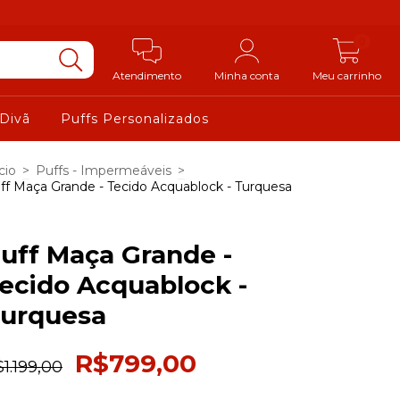
0
Atendimento
Minha conta
Meu carrinho
 Divã
Puffs Personalizados
cio
>
Puffs - Impermeáveis
>
ff Maça Grande - Tecido Acquablock - Turquesa
uff Maça Grande -
ecido Acquablock -
urquesa
R$799,00
1.199,00