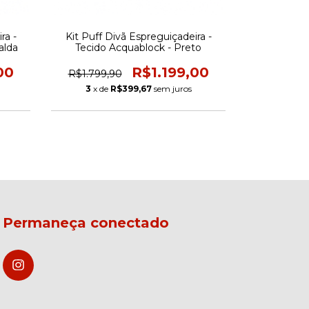
ra -
Kit Puff Divã Espreguiçadeira -
Kit Puff D
alda
Tecido Acquablock - Preto
Tecido Ac
00
R$1.199,00
R$1.799,90
R$1.799,
3
x de
R$399,67
sem juros
3
x de
Permaneça conectado