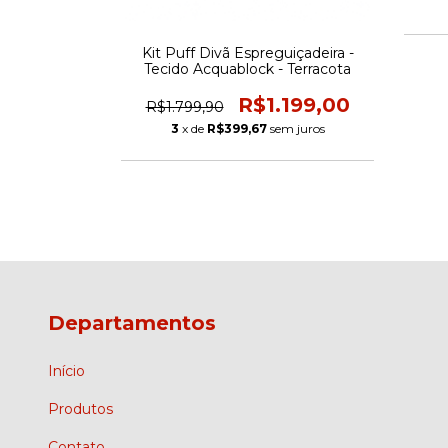
uiçadeira -
Kit Puff Divã Espreguiçadeira -
Azul Marinho
Tecido Acquablock - Terracota
199,00
R$1.199,00
R$1.799,90
m juros
3
x de
R$399,67
sem juros
Departamentos
Início
Produtos
Contato