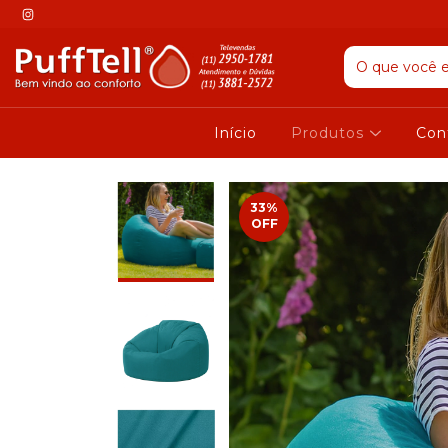
Início
Produtos
Con
33
%
OFF