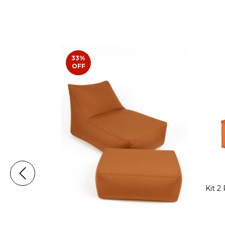
33
%
OFF
Kit 2