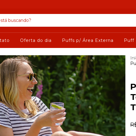
tato
Oferta do dia
Puffs p/ Área Externa
Puff
Iní
Pu
P
T
T
R$