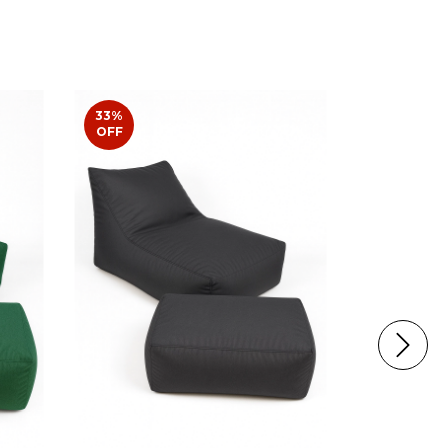
33
%
33
%
OFF
OFF