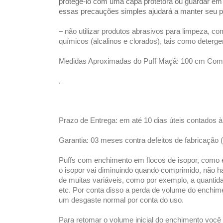
protegê-lo com uma capa protetora ou guardar em 
essas precauções simples ajudará a manter seu pu
– não utilizar produtos abrasivos para limpeza, 
químicos (alcalinos e clorados), tais como deterge
Medidas Aproximadas do Puff Maçã: 100 cm Compr
.
Prazo de Entrega: em até 10 dias úteis contados à
Garantia: 03 meses contra defeitos de fabricação ( 
Puffs com enchimento em flocos de isopor, como 
o isopor vai diminuindo quando comprimido, não h
de muitas variáveis, como por exemplo, a quanti
etc. Por conta disso a perda de volume do enchim
um desgaste normal por conta do uso.
Para retomar o volume inicial do enchimento você