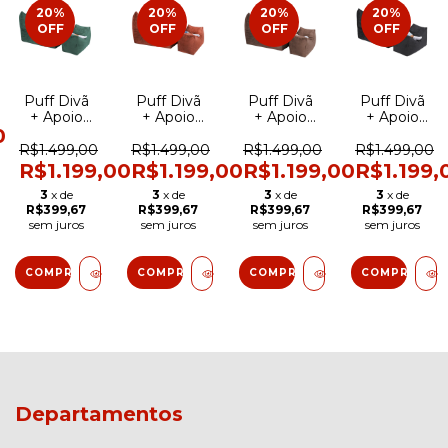
20
%
20
%
20
%
20
%
OFF
OFF
OFF
OFF
Puff Divã
Puff Divã
Puff Divã
Puff Divã
+ Apoio
+ Apoio
+ Apoio
+ Apoio
0
para os
para os
para os
para os
pés -
pés -
pés -
pés -
R$1.499,00
R$1.499,00
R$1.499,00
R$1.499,00
Suede
Suede
Suede
Suede
R$1.199,00
R$1.199,00
R$1.199,00
R$1.199,
Verde
Terra Cota
Marrom
Preto
3
x de
3
x de
3
x de
3
x de
R$399,67
R$399,67
R$399,67
R$399,67
sem juros
sem juros
sem juros
sem juros
Departamentos