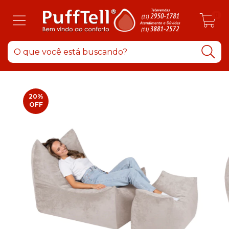
0
20
%
OFF