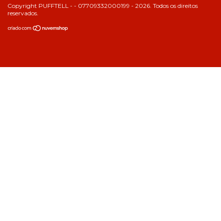
Copyright PUFFTELL - - 07709332000199 - 2026. Todos os direitos
reservados.