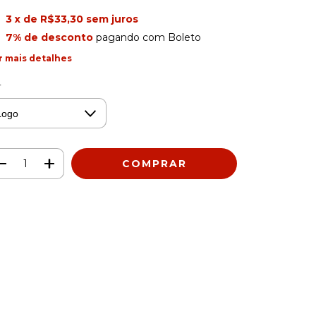
3
x de
R$33,30
sem juros
7% de desconto
pagando com Boleto
r mais detalhes
r