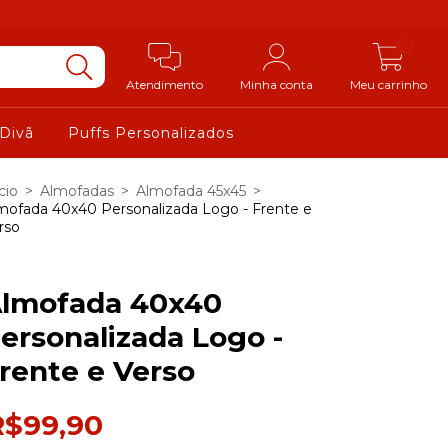
0
Atendimento
Minha conta
Meu carrinho
 Divã
Puffs Personalizados
cio
>
Almofadas
>
Almofada 45x45
>
mofada 40x40 Personalizada Logo - Frente e
rso
lmofada 40x40
ersonalizada Logo -
rente e Verso
R$99,90