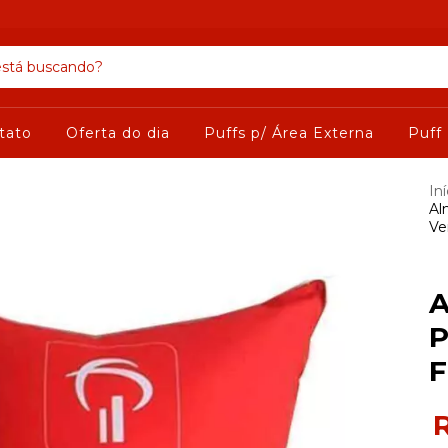
tato
Oferta do dia
Puffs p/ Área Externa
Puff
Iní
Al
Ve
A
P
F