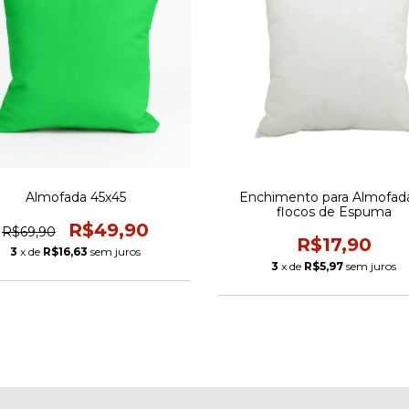
Almofada 45x45
Enchimento para Almofada
flocos de Espuma
R$49,90
R$69,90
R$17,90
3
x de
R$16,63
sem juros
3
x de
R$5,97
sem juros