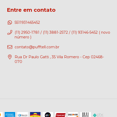
Entre em contato
5511931465452
(11) 2950-1781 / (11) 3881-2572 / (11) 93146-5452 ( novo
número )
contato@pufftell.com.br
Rua Dr Paulo Gatti , 35 Vila Romero - Cep 02468-
070